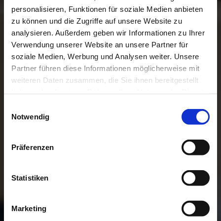
personalisieren, Funktionen für soziale Medien anbieten
Telefon: 040 675 33 13 / 0171 826 98 85
zu können und die Zugriffe auf unsere Website zu
E-Mail: info@apello.de
analysieren. Außerdem geben wir Informationen zu Ihrer
Verwendung unserer Website an unsere Partner für
Telefax: 040 675 90 607
soziale Medien, Werbung und Analysen weiter. Unsere
Partner führen diese Informationen möglicherweise mit
weiteren Daten zusammen, die Sie ihnen bereitgestellt
haben oder die sie im Rahmen Ihrer Nutzung der Dienste
gesammelt haben.
Einwilligungsauswahl
Notwendig
Kontakt
Präferenzen
Tel. 040 675 33 13 /
0171 826 98 85
Statistiken
Fax 040 675 90 607
Marketing
E-Mail: info@apello.de