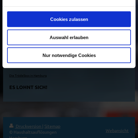
Nutzen Sie auch gerne unser
Cookies zulassen
.
Kontaktformular
Auswahl erlauben
Aktuelles
Nur notwendige Cookies
Unser Tipp:
Die Trödelbox in Hamburg
ES LOHNT SICH!
Druckversion
|
Sitemap
Webansicht
© Haushaltsauflösungen
Hamburg